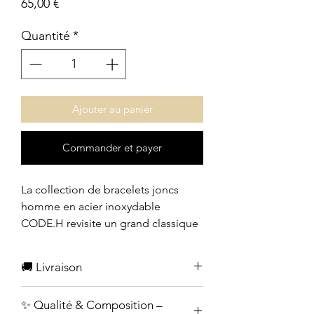
Prix
65,00 €
Quantité
*
Ajouter au panier
Commander et payer
La collection de bracelets joncs
homme en acier inoxydable
CODE.H revisite un grand classique
du bijou masculin dans une
interprétation moderne, minimaliste
🚚 Livraison
et affirmée.
- Expédition sous 48h.
✨ Qualité & Composition –
Inspirés avec subtilité par nos
- Frais de port offerts à partir de 75€.