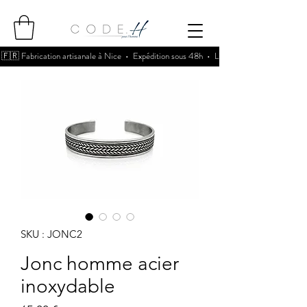
🇫🇷 Fabrication artisanale à Nice • Expédition sous 48h • Livraison 5,90€ offerte d
SKU : JONC2
Jonc homme acier
inoxydable