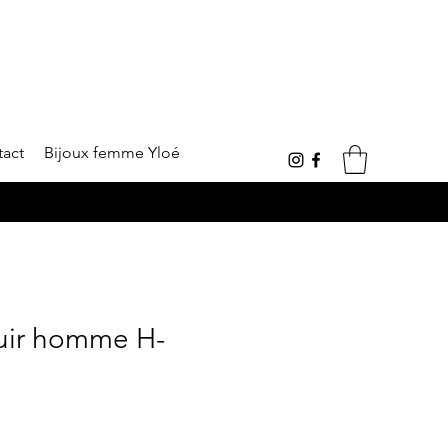
tact
Bijoux femme Yloé
rir • Livraison 5,90€ offerte dès 75€
cuir homme H-