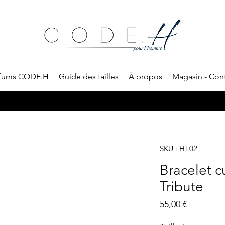
rfums CODE.H
Guide des tailles
À propos
Magasin - Con
xpédition sous 48h • Échange de taille gratuit • Boite cadeau Prêt à off
SKU : HT02
Bracelet 
Tribute
Prix
55,00 €