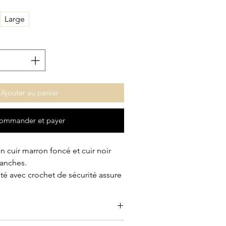
Large
Ajouter au panier
ommander et payer
 cuir marron foncé et cuir noir
lanches.
té avec crochet de sécurité assure
 et confortable au quotidien.
 bracelet en 2013. Il s’agit du tout
maginé pour la marque CODE.H.
48h.