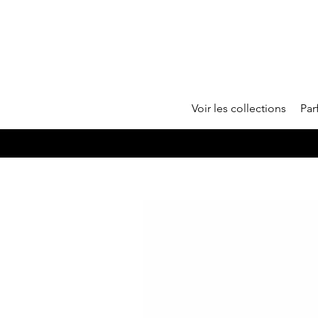
Voir les collections
Pa
🇫🇷 Fabrication artisanale à Nice • E