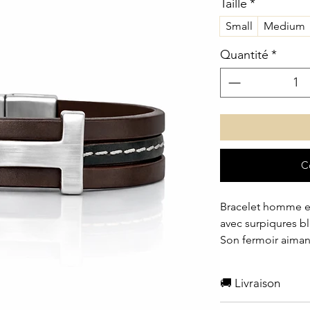
Taille
*
Small
Medium
Quantité
*
C
Bracelet homme en
avec surpiqures b
Son fermoir aiman
un maintien fiable
🚚 Livraison
Nous avons créé ce
premier modèle i
- Expédition sous 