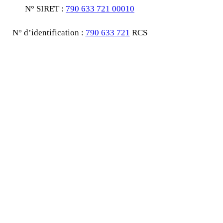
N° SIRET :
790 633 721 00010
N° d’identification :
790 633 721
RCS
NICE
N° de R.M /
00471 13 06
Code APE 3213Z