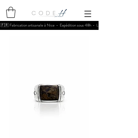
🇫🇷 Fabrication artisanale à Nice • Expédition sous 48h • Livraison 5,90€ offerte d